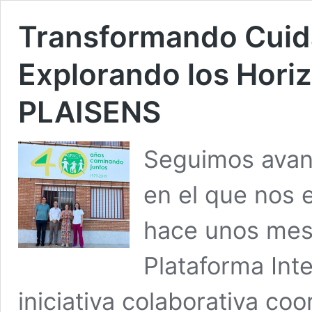
Transformando Cuida
Explorando los Hori
PLAISENS
Seguimos avan
en el que nos
hace unos mes
Plataforma Int
iniciativa colaborativa co