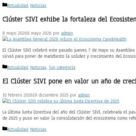
Categorías
Actualidad
,
Noticias
Clúster SIVI exhibe la fortaleza del Ecosis
8 mayo 2026
8 mayo 2026
por
admin
El Clúster SIVI celebró este pasado jueves 7 de mayo su Asamblea G
sirvió para poner de manifiesto la solidez y crecimiento del Ecosi
Categorías
Actualidad
,
Noticias
,
Sin categoría
El Clúster SIVI pone en valor un año de crec
10 febrero 2026
19 diciembre 2025
por
admin
La última Junta Directiva del año del Clúster SIVI, celebrada el pa
de 2025 y puso en valor la consolidación del ecosistema como refe
Categorías
Actualidad
,
Noticias