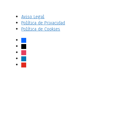
Aviso Legal
Política de Privacidad
Política de Cookies
facebook
x
instagram
linkedin
youtube