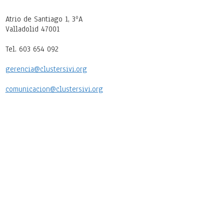
Atrio de Santiago 1, 3ºA
Valladolid 47001
Tel. 603 654 092
gerencia@clustersivi.org
comunicacion@clustersivi.org