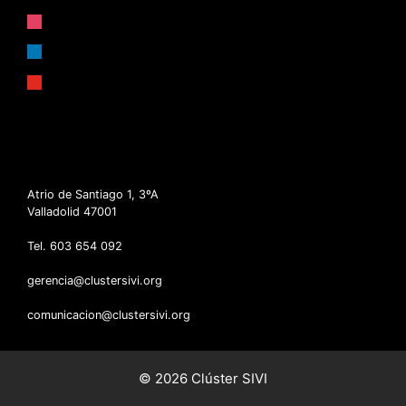
instagram
linkedin
youtube
Atrio de Santiago 1, 3ºA
Valladolid 47001
Tel. 603 654 092
gerencia@clustersivi.org
comunicacion@clustersivi.org
© 2026 Clúster SIVI