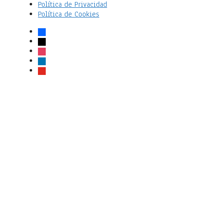
Política de Privacidad
Política de Cookies
facebook
x
instagram
linkedin
youtube