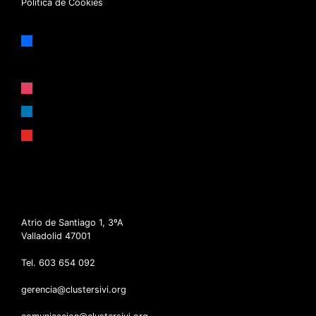
Política de Cookies
facebook
x
instagram
linkedin
youtube
Atrio de Santiago 1, 3ºA
Valladolid 47001
Tel. 603 654 092
gerencia@clustersivi.org