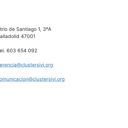
trio de Santiago 1, 3ºA
alladolid 47001
el. 603 654 092
erencia@clustersivi.org
omunicacion@clustersivi.org