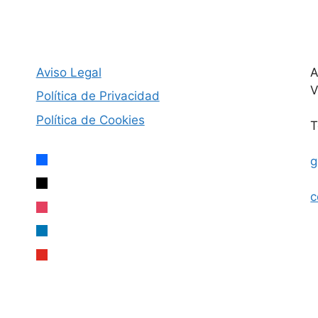
Aviso Legal
A
V
Política de Privacidad
Política de Cookies
T
facebook
g
x
c
instagram
linkedin
youtube