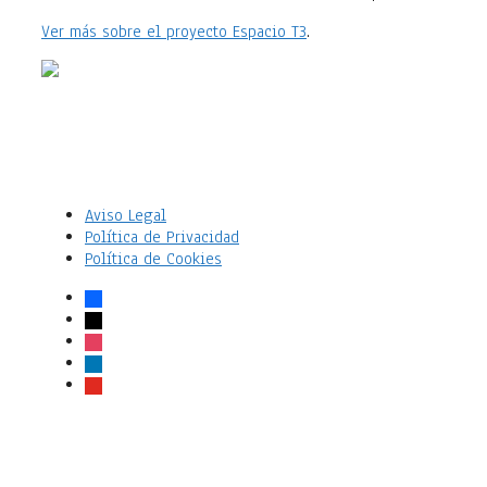
Ver más sobre el proyecto Espacio T3
.
Aviso Legal
Política de Privacidad
Política de Cookies
facebook
x
instagram
linkedin
youtube