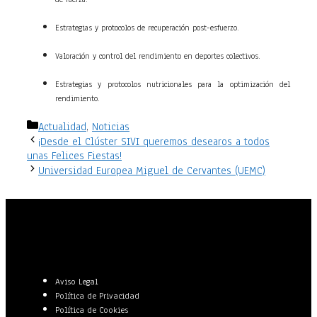
Estrategias y protocolos de recuperación post-esfuerzo.
Valoración y control del rendimiento en deportes colectivos.
Estrategias y protocolos nutricionales para la optimización del
rendimiento.
Categorías
Actualidad
,
Noticias
¡Desde el Clúster SIVI queremos desearos a todos
unas Felices Fiestas!
Universidad Europea Miguel de Cervantes (UEMC)
Aviso Legal
Política de Privacidad
Política de Cookies