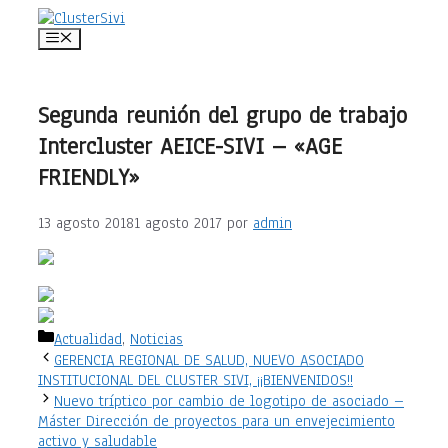
Saltar
al
Menú
contenido
Segunda reunión del grupo de trabajo
Intercluster AEICE-SIVI – «AGE
FRIENDLY»
13 agosto 2018
1 agosto 2017
por
admin
Categorías
Actualidad
,
Noticias
GERENCIA REGIONAL DE SALUD, NUEVO ASOCIADO
INSTITUCIONAL DEL CLUSTER SIVI, ¡¡BIENVENIDOS!!
Nuevo tríptico por cambio de logotipo de asociado –
Máster Dirección de proyectos para un envejecimiento
activo y saludable