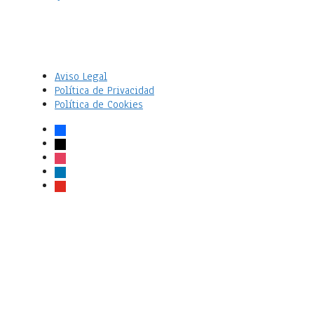
Aviso Legal
Política de Privacidad
Política de Cookies
facebook
x
instagram
linkedin
youtube