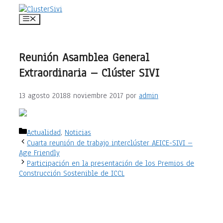
Saltar
al
Menú
contenido
Reunión Asamblea General
Extraordinaria – Clúster SIVI
13 agosto 2018
8 noviembre 2017
por
admin
Categorías
Actualidad
,
Noticias
Cuarta reunión de trabajo interclúster AEICE-SIVI –
Age Friendly
Participación en la presentación de los Premios de
Construcción Sostenible de ICCL