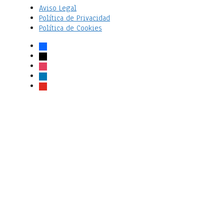
Aviso Legal
Política de Privacidad
Política de Cookies
facebook
x
instagram
linkedin
youtube