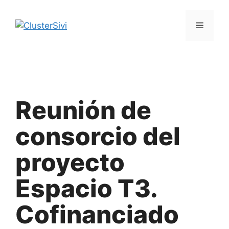
Saltar
al
Menú
contenido
Reunión de
consorcio del
proyecto
Espacio T3.
Cofinanciado