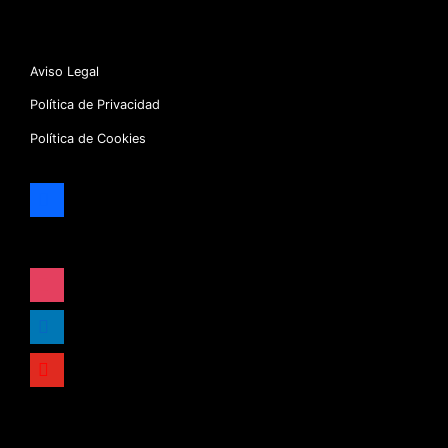
Aviso Legal
Política de Privacidad
Política de Cookies
facebook
x
instagram
linkedin
youtube