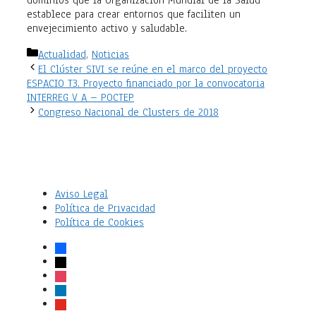
dominios que la Organización Mundial de la Salud
establece para crear entornos que faciliten un
envejecimiento activo y saludable.
Categorías
Actualidad
,
Noticias
El Clúster SIVI se reúne en el marco del proyecto
ESPACIO T3. Proyecto financiado por la convocatoria
INTERREG V A – POCTEP
Congreso Nacional de Clusters de 2018
Aviso Legal
Política de Privacidad
Política de Cookies
facebook
x
instagram
linkedin
youtube