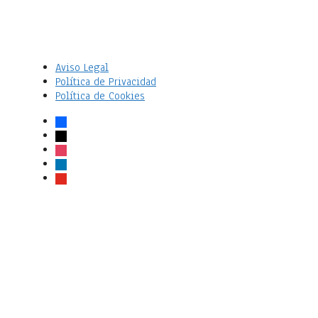
Aviso Legal
Política de Privacidad
Política de Cookies
facebook
x
instagram
linkedin
youtube