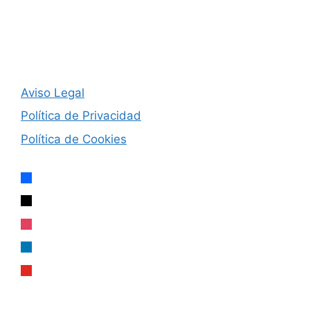
Aviso Legal
Política de Privacidad
Política de Cookies
facebook
x
instagram
linkedin
youtube