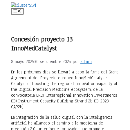
Saltar
al
Menú
contenido
Concesión proyecto I3
InnoMedCatalyst
8 mayo 2025
30 septiembre 2024
por
admin
En los próximos días se llevará a cabo la firma del Grant
Agreement del Proyecto europeo InnoMedCatalyst:
Catalyst of boosting the regional innovation capacity of
the Digital Precision Medicine ecosystem, de la
convocatoria ERDF Interregional Innovation Investments
(I3) Instrument Capacity Building Strand 2b (I3-2023-
CAP2b).
La integración de la salud digital con la inteligencia
artificial ha allanado el camino a la medicina de
precisión 2.0, un enfoque innovador que promete