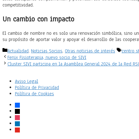
competitividad.
Un cambio con impacto
El cambio de nombre no es solo una renovación simbólica, sino un 
su propósito de aportar valor y apoyar el desarrollo de las cooper
Categorías
Etiqueta
Actualidad
,
Noticias Socios
,
Otras noticias de interés
centro s
Fenix Fisioterapia, nuevo socio de SIVI
Cluster SIVI participa en la Asamblea General 2024 de la Red RS
Aviso Legal
Política de Privacidad
Política de Cookies
facebook
x
instagram
linkedin
youtube