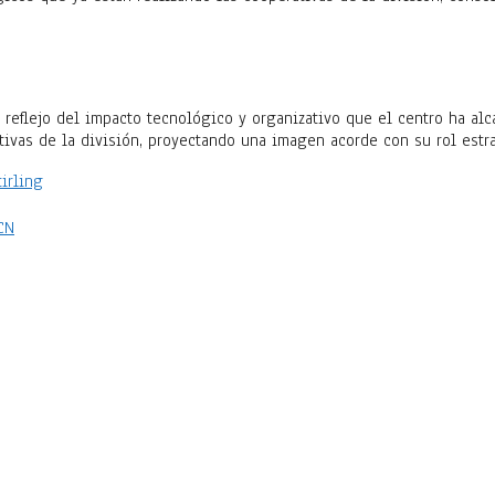
reflejo del impacto tecnológico y organizativo que el centro ha al
ativas de la división, proyectando una imagen acorde con su rol est
s
tirling
CN