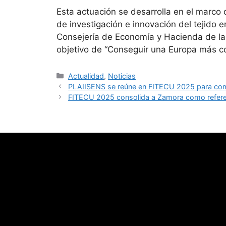
Esta actuación se desarrolla en el marco
de investigación e innovación del tejido 
Consejería de Economía y Hacienda de la 
objetivo de “Conseguir una Europa más com
Categorías
Actualidad
,
Noticias
PLAIISENS se reúne en FITECU 2025 para compa
FITECU 2025 consolida a Zamora como referente