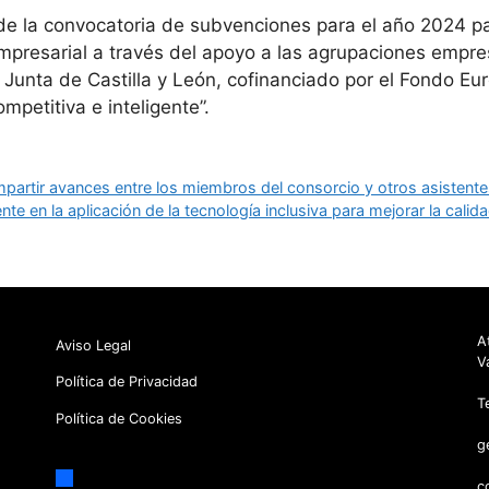
 de la convocatoria de subvenciones para el año 2024 pa
empresarial a través del apoyo a las agrupaciones empre
Junta de Castilla y León, cofinanciado por el Fondo Eur
petitiva e inteligente”.
rtir avances entre los miembros del consorcio y otros asistentes 
 en la aplicación de la tecnología inclusiva para mejorar la calid
A
Aviso Legal
V
Política de Privacidad
T
Política de Cookies
g
facebook
c