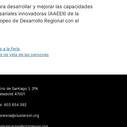
ra desarrollar y mejorar las capacidades
sariales innovadoras (AAEEII) de la
opeo de Desarrollo Regional con el
a la Feria
ad de vida de las personas
trio de Santiago 1, 3ºA
alladolid 47001
el. 603 654 092
erencia@clustersivi.org
omunicacion@clustersivi.org