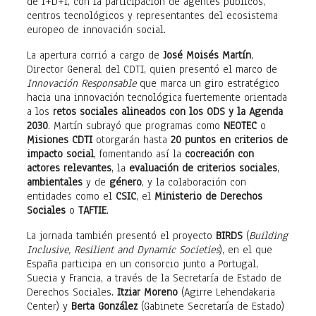
de I+D+i, con la participación de agentes públicos,
centros tecnológicos y representantes del ecosistema
europeo de innovación social.
La apertura corrió a cargo de
José Moisés Martín
,
Director General del CDTI, quien presentó el marco de
Innovación Responsable
que marca un giro estratégico
hacia una innovación tecnológica fuertemente orientada
a los
retos sociales alineados con los ODS y la Agenda
2030
. Martín subrayó que programas como
NEOTEC
o
Misiones CDTI
otorgarán hasta
20 puntos en criterios de
impacto social
, fomentando así la
cocreación con
actores relevantes
, la
evaluación de criterios sociales
,
ambientales
y de
género
, y la colaboración con
entidades como el
CSIC
, el
Ministerio de Derechos
Sociales
o
TAFTIE
.
La jornada también presentó el proyecto
BIRDS
(
Building
Inclusive, Resilient and Dynamic Societies
), en el que
España participa en un consorcio junto a Portugal,
Suecia y Francia, a través de la Secretaría de Estado de
Derechos Sociales.
Itziar Moreno
(Agirre Lehendakaria
Center) y
Berta González
(Gabinete Secretaría de Estado)