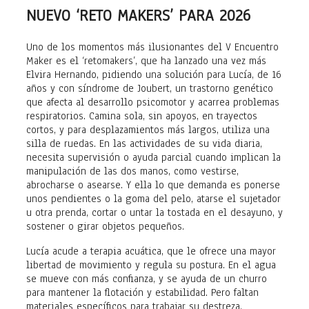
NUEVO ‘RETO MAKERS’ PARA 2026
Uno de los momentos más ilusionantes del V Encuentro
Maker es el ‘retomakers’, que ha lanzado una vez más
Elvira Hernando, pidiendo una solución para Lucía, de 16
años y con síndrome de Joubert, un trastorno genético
que afecta al desarrollo psicomotor y acarrea problemas
respiratorios. Camina sola, sin apoyos, en trayectos
cortos, y para desplazamientos más largos, utiliza una
silla de ruedas. En las actividades de su vida diaria,
necesita supervisión o ayuda parcial cuando implican la
manipulación de las dos manos, como vestirse,
abrocharse o asearse. Y ella lo que demanda es ponerse
unos pendientes o la goma del pelo, atarse el sujetador
u otra prenda, cortar o untar la tostada en el desayuno, y
sostener o girar objetos pequeños.
Lucía acude a terapia acuática, que le ofrece una mayor
libertad de movimiento y regula su postura. En el agua
se mueve con más confianza, y se ayuda de un churro
para mantener la flotación y estabilidad. Pero faltan
materiales específicos para trabajar su destreza.