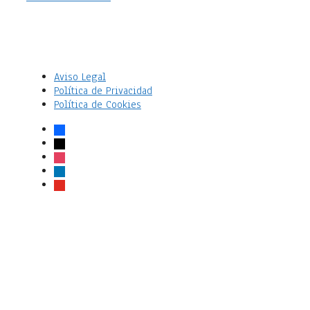
Aviso Legal
Política de Privacidad
Política de Cookies
facebook
x
instagram
linkedin
youtube