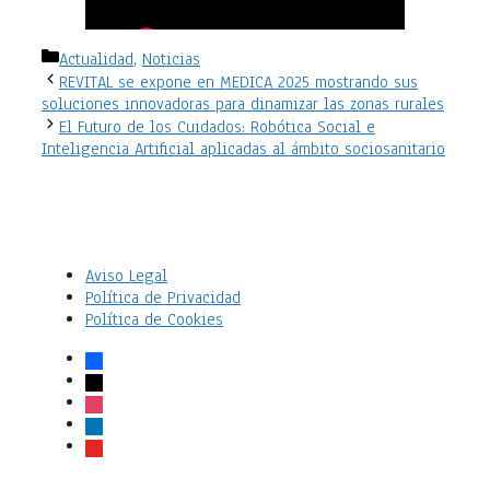
Categorías
Actualidad
,
Noticias
REVITAL se expone en MEDICA 2025 mostrando sus
soluciones innovadoras para dinamizar las zonas rurales
El Futuro de los Cuidados: Robótica Social e
Inteligencia Artificial aplicadas al ámbito sociosanitario
Aviso Legal
Política de Privacidad
Política de Cookies
facebook
x
instagram
linkedin
youtube