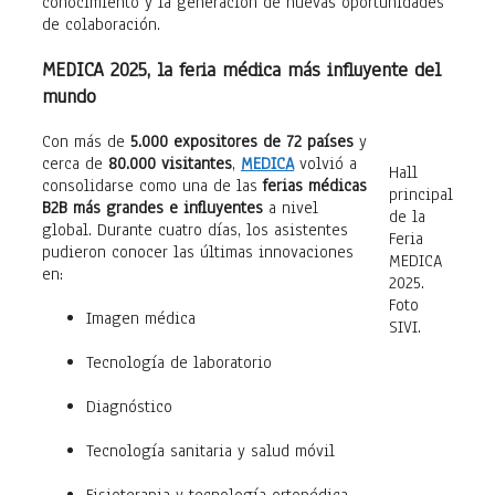
conocimiento y la generación de nuevas oportunidades
de colaboración.
MEDICA 2025, la feria médica más influyente del
mundo
Con más de
5.000 expositores de 72 países
y
cerca de
80.000 visitantes
,
MEDICA
volvió a
Hall
consolidarse como una de las
ferias médicas
principal
B2B más grandes e influyentes
a nivel
de la
global. Durante cuatro días, los asistentes
Feria
pudieron conocer las últimas innovaciones
MEDICA
en:
2025.
Foto
Imagen médica
SIVI.
Tecnología de laboratorio
Diagnóstico
Tecnología sanitaria y salud móvil
Fisioterapia y tecnología ortopédica