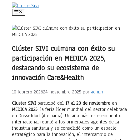
Saltar
al
Menú
contenido
Clúster SIVI culmina con éxito su
participación en MEDICA 2025,
destacando su ecosistema de
innovación Care&Health
10 febrero 2026
24 noviembre 2025
por
admin
Cluster SIVI
participó del
17 al 20 de noviembre
en
MEDICA 2025
, la feria líder mundial del sector celebrada
en Düsseldorf (Alemania). Un año más, este encuentro
internacional reunió a los principales agentes de la
industria sanitaria y se consolidó como un espacio
estratégico para la innovación, el intercambio de