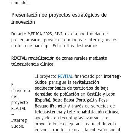
cuidados.
Presentación de proyectos estratégicos de
innovación
Durante MEDICA 2025, SIVI tuvo la oportunidad de
presentar varios proyectos europeos e interregionales
en los que participa. Entre ellos destacaron:
REVITAL: revitalización de zonas rurales mediante
teleasistencia clínica
El proyecto
REVITAL
, financiado por
Interreg-
Sudoe
, persigue la
revitalización
El
socioeconómica de territorios de baja
consorcio
densidad de población
en
Castilla y León
del
(España), Beira Baixa (Portugal)
y
Pays
proyecto
Basque (Francia)
. A través de servicios de
REVITAL
teleasistencia y tele-rehabilitación clínica
,
–
apoyados en tecnologías avanzadas, el
Interreg
proyecto busca mejorar la calidad de vida
Sudoe.
en zonas rurales, reforzar la cohesión social