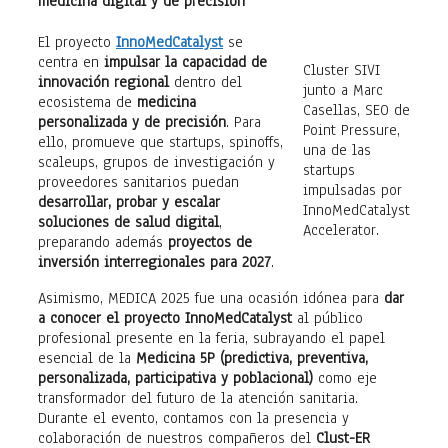
medicina digital y de precisión
El proyecto
InnoMedCatalyst
se
centra en
impulsar la capacidad de
Cluster SIVI
innovación regional
dentro del
junto a Marc
ecosistema de
medicina
Casellas, SEO de
personalizada y de precisión
. Para
Point Pressure,
ello, promueve que startups, spinoffs,
una de las
scaleups, grupos de investigación y
startups
proveedores sanitarios puedan
impulsadas por
desarrollar, probar y escalar
InnoMedCatalyst
soluciones de salud digital
,
Accelerator.
preparando además
proyectos de
inversión interregionales para 2027
.
Asimismo, MEDICA 2025 fue una ocasión idónea para
dar
a conocer el proyecto InnoMedCatalyst
al público
profesional presente en la feria, subrayando el papel
esencial de la
Medicina 5P (predictiva, preventiva,
personalizada, participativa y poblacional)
como eje
transformador del futuro de la atención sanitaria.
Durante el evento, contamos con la presencia y
colaboración de nuestros compañeros del
Clust-ER