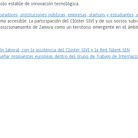
polo estable de innovación tecnológica.
tigadores, instituciones públicas, empresas, startups y estudiantes,
forma accesible. La participación del Clúster SIVI y de sus socios s
 posicionamiento de Zamora como un territorio emergente en el ámbit
n laboral, con la asistencia del Cluster SIVI y la Red Talent SEN
eñar propuestas europeas dentro del Grupo de Trabajo de Internaci