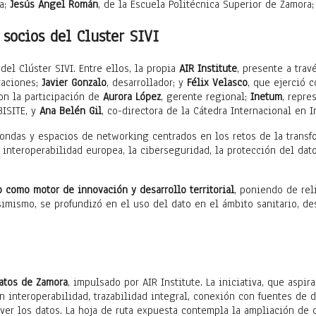
ra;
Jesús Ángel Román
, de la Escuela Politécnica Superior de Zamora
 socios del Cluster SIVI
el Clúster SIVI. Entre ellos, la propia
AIR Institute
, presente a tra
raciones;
Javier Gonzalo
, desarrollador; y
Félix Velasco
, que ejerció 
con la participación de
Aurora López
, gerente regional;
Inetum
, repre
BISITE, y
Ana Belén Gil
, co-directora de la Cátedra Internacional en I
ondas y espacios de networking centrados en los retos de la transfo
interoperabilidad europea, la ciberseguridad, la protección del dato
 como motor de innovación y desarrollo territorial
, poniendo de rel
imismo, se profundizó en el uso del dato en el ámbito sanitario, des
atos de Zamora
, impulsado por AIR Institute. La iniciativa, que aspi
en interoperabilidad, trazabilidad integral, conexión con fuentes de
er los datos. La hoja de ruta expuesta contempla la ampliación de c