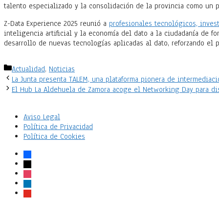
talento especializado y la consolidación de la provincia como un 
Z-Data Experience 2025 reunió a
profesionales tecnológicos, inves
inteligencia artificial y la economía del dato a la ciudadanía de 
desarrollo de nuevas tecnologías aplicadas al dato, reforzando el
Categorías
Actualidad
,
Noticias
La Junta presenta TALEM, una plataforma pionera de intermediació
El Hub La Aldehuela de Zamora acoge el Networking Day para dis
Aviso Legal
Política de Privacidad
Política de Cookies
facebook
x
instagram
linkedin
youtube