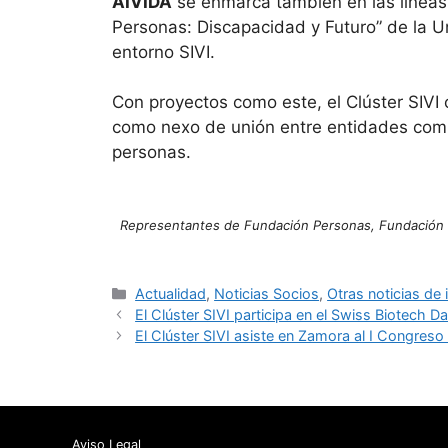
AIVIDA
se enmarca también en las líneas 
Personas: Discapacidad y Futuro” de la U
entorno SIVI.
Con proyectos como este, el Clúster SIV
como nexo de unión entre entidades compr
personas.
Representantes de Fundación Personas, Fundación INT
Categorías
Actualidad
,
Noticias Socios
,
Otras noticias de 
El Clúster SIVI participa en el Swiss Biotech 
El Clúster SIVI asiste en Zamora al I Congre
Aviso Legal