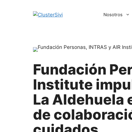
Saltar
al
Nosotros
contenido
Fundación Per
Institute imp
La Aldehuela 
de colaboració
cuidados