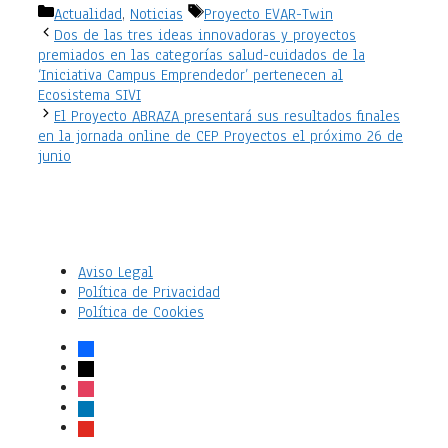
Categorías
Etiquetas
Actualidad
,
Noticias
Proyecto EVAR-Twin
Dos de las tres ideas innovadoras y proyectos
premiados en las categorías salud-cuidados de la
‘Iniciativa Campus Emprendedor’ pertenecen al
Ecosistema SIVI
El Proyecto ABRAZA presentará sus resultados finales
en la jornada online de CEP Proyectos el próximo 26 de
junio
Aviso Legal
Política de Privacidad
Política de Cookies
facebook
x
instagram
linkedin
youtube