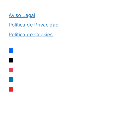
Aviso Legal
Política de Privacidad
Política de Cookies
facebook
x
instagram
linkedin
youtube