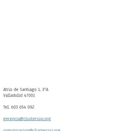
Atrio de Santiago 1, 3ºA
Valladolid 47001
Tel. 603 654 092
gerencia@clustersivi.org
comunicacion@clustersivi.org