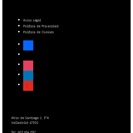
Aviso Legal
Política de Privacidad
Política de Cookies
facebook
x
instagram
linkedin
youtube
Atrio de Santiago 1, 3ºA
Valladolid 47001
Tel. 603 654 092