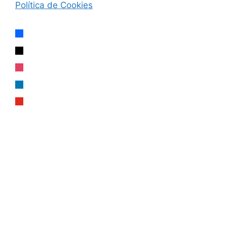
Política de Cookies
facebook
x
instagram
linkedin
youtube