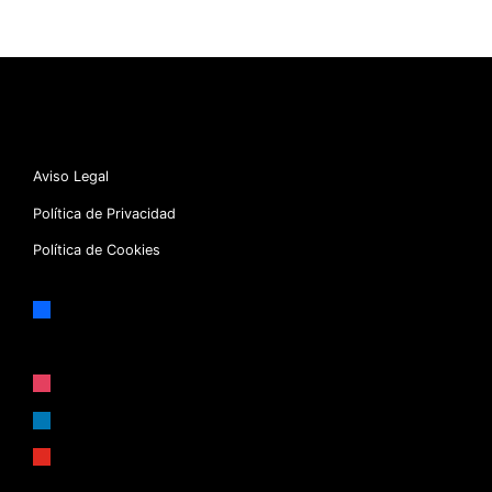
Aviso Legal
Política de Privacidad
Política de Cookies
facebook
x
instagram
linkedin
youtube