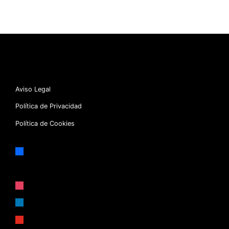
Aviso Legal
Política de Privacidad
Política de Cookies
facebook
x
instagram
linkedin
youtube