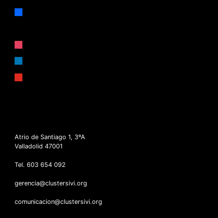
facebook
x
instagram
linkedin
youtube
Atrio de Santiago 1, 3ºA
Valladolid 47001
Tel. 603 654 092
gerencia@clustersivi.org
comunicacion@clustersivi.org