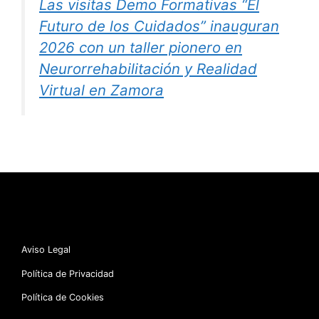
Las visitas Demo Formativas “El
Futuro de los Cuidados” inauguran
2026 con un taller pionero en
Neurorrehabilitación y Realidad
Virtual en Zamora
Aviso Legal
Política de Privacidad
Política de Cookies