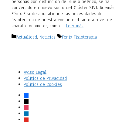
personas con disfunción del suelo pélvico, se ha
convertido en nuevo socio del Clúster SIVI. Además,
Fénix Fisioterapia atiende las necesidades de
fisioterapia de nuestra comunidad tanto a nivel de
aparato locomotor, como …
Leer más
Categorías
Etiquetas
Actualidad
,
Noticias
Fenix Fisioterapia
Aviso Legal
Política de Privacidad
Política de Cookies
facebook
x
instagram
linkedin
youtube