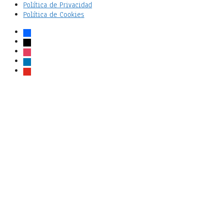
Política de Privacidad
Política de Cookies
facebook
x
instagram
linkedin
youtube