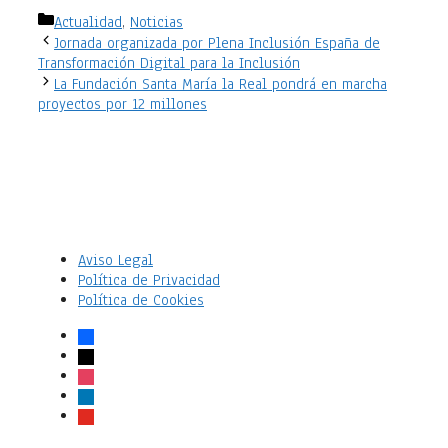
Categorías
Actualidad
,
Noticias
Jornada organizada por Plena Inclusión España de
Transformación Digital para la Inclusión
La Fundación Santa María la Real pondrá en marcha
proyectos por 12 millones
Aviso Legal
Política de Privacidad
Política de Cookies
facebook
x
instagram
linkedin
youtube