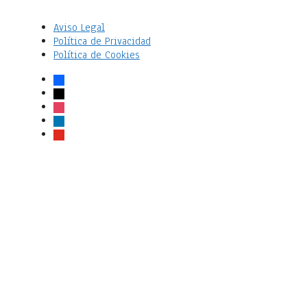
Aviso Legal
Política de Privacidad
Política de Cookies
facebook
x
instagram
linkedin
youtube