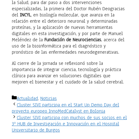
la Salud, para dar paso a dos intervenciones
especializadas, la primera del Doctor Rubén Deogracias
del
INCYL
, en biología molecular, que avanza en la
relación entre el deterioro neuronal y determinadas
proteínas, y la aplicación de nuevas herramientas
digitales en esta investigación, y por parte de Manuel
Meléndez de la
Fundación de Neurociencias
, acerca del
uso de la bioinformática para el diagnóstico y
pronóstico de las enfermedades neurodegenerativas.
Al cierre de la jornada se reflexionó sobre la
importancia de integrar ciencia, tecnología y práctica
clínica para avanzar en soluciones digitales que
mejoren el bienestar y el cuidado de la salud cerebral.
Categorías
Actualidad
,
Noticias
Cluster SIVI participa en el Start Up Demo Day del
proyecto europeo InnoMedCatalyst en Bolonia
Cluster SIVI participa con muchos de sus socios en el
3º HUB de Investigación e Innovación en el Hospital
Universitario de Burgos