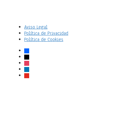
Aviso Legal
Política de Privacidad
Política de Cookies
facebook
x
instagram
linkedin
youtube