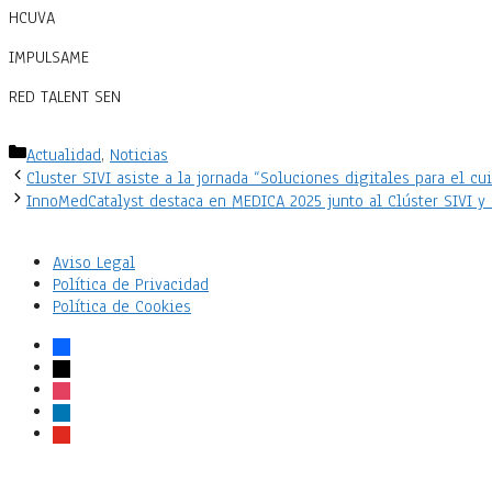
HCUVA
IMPULSAME
RED TALENT SEN
Categorías
Actualidad
,
Noticias
Cluster SIVI asiste a la jornada “Soluciones digitales para el 
InnoMedCatalyst destaca en MEDICA 2025 junto al Clúster SIVI 
Aviso Legal
Política de Privacidad
Política de Cookies
facebook
x
instagram
linkedin
youtube