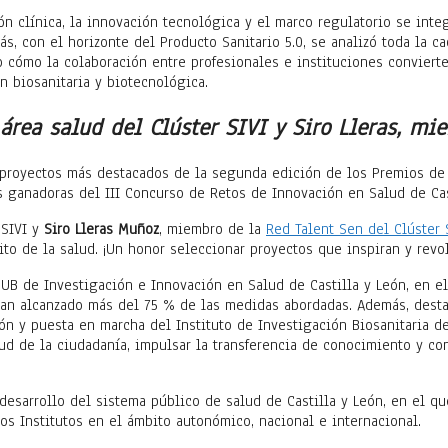
n clínica, la innovación tecnológica y el marco regulatorio se integr
, con el horizonte del Producto Sanitario 5.0, se analizó toda la ca
o cómo la colaboración entre profesionales e instituciones conviert
n biosanitaria y biotecnológica.
rea salud del Clúster SIVI y Siro Lleras, mie
proyectos más destacados de la segunda edición de los Premios de I
 ganadoras del III Concurso de Retos de Innovación en Salud de Cas
 SIVI y
Siro Lleras Muñoz
, miembro de la
Red Talent Sen del Clúster 
to de la salud. ¡Un honor seleccionar proyectos que inspiran y revo
HUB de Investigación e Innovación en Salud de Castilla y León, en 
han alcanzado más del 75 % de las medidas abordadas. Además, destac
ión y puesta en marcha del Instituto de Investigación Biosanitaria 
lud de la ciudadanía, impulsar la transferencia de conocimiento y co
desarrollo del sistema público de salud de Castilla y León, en el q
os Institutos en el ámbito autonómico, nacional e internacional.