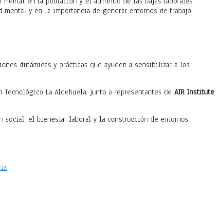
d mental en la población y el aumento de las bajas laborales
d mental y en la importancia de generar entornos de trabajo
iones dinámicas y prácticas que ayuden a sensibilizar a los
n Tecnológico La Aldehuela, junto a representantes de
AIR Institute
social, el bienestar laboral y la construcción de entornos
ria