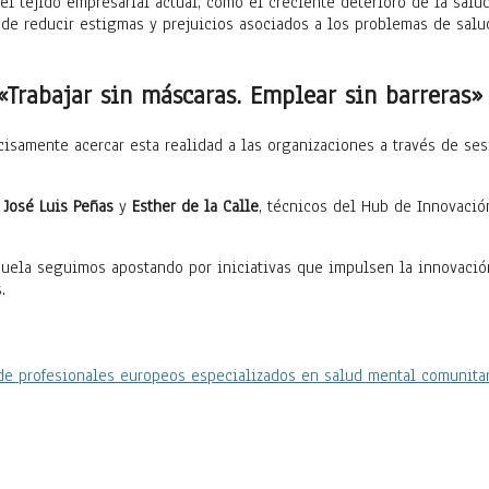
el tejido empresarial actual, como el creciente deterioro de la salu
 de reducir estigmas y prejuicios asociados a los problemas de salu
«Trabajar sin máscaras. Emplear sin barreras»
cisamente acercar esta realidad a las organizaciones a través de ses
José Luis Peñas
y
Esther de la Calle
, técnicos del Hub de Innovació
uela seguimos apostando por iniciativas que impulsen la innovación 
.
 de profesionales europeos especializados en salud mental comunita