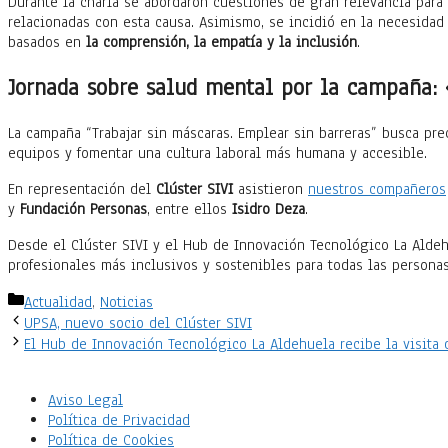
Durante la charla se abordaron cuestiones de gran relevancia para 
relacionadas con esta causa. Asimismo, se incidió en la necesidad
basados en
la comprensión, la empatía y la inclusión
.
Jornada sobre salud mental por la campaña: 
La campaña “Trabajar sin máscaras. Emplear sin barreras” busca pre
equipos y fomentar una cultura laboral más humana y accesible.
En representación del
Clúster SIVI
asistieron
nuestros compañeros
y
Fundación Personas
, entre ellos
Isidro Deza
.
Desde el Clúster SIVI y el Hub de Innovación Tecnológico La Aldeh
profesionales más inclusivos y sostenibles para todas las personas
Categorías
Actualidad
,
Noticias
UPSA, nuevo socio del Clúster SIVI
El Hub de Innovación Tecnológico La Aldehuela recibe la visita
Aviso Legal
Política de Privacidad
Política de Cookies