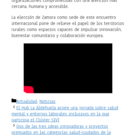
organizaciones comprometidas con una atención más
cercana, humana y accesible.
La elección de Zamora como sede de este encuentro
internacional pone de relieve el papel de los territorios
rurales como espacios capaces de impulsar innovación,
bienestar comunitario y colaboración europea.
Categorías
Actualidad
,
Noticias
El Hub La Aldehuela acoge una jornada sobre salud
mental y entornos laborales inclusivos en la que
participa el Clúster SIVI
Dos de las tres ideas innovadoras y proyectos
premiados en las categorías salud-cuidados de la