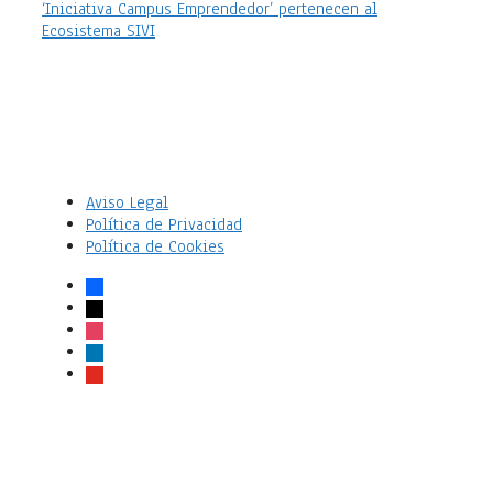
‘Iniciativa Campus Emprendedor’ pertenecen al
Ecosistema SIVI
Aviso Legal
Política de Privacidad
Política de Cookies
facebook
x
instagram
linkedin
youtube