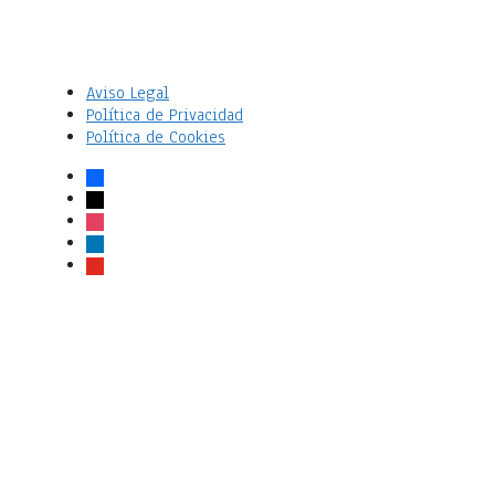
Aviso Legal
Política de Privacidad
Política de Cookies
facebook
x
instagram
linkedin
youtube