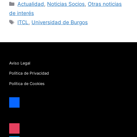
Categorías
Actualidad
,
Noticias Socios
,
Otras noticias
de interés
Etiquetas
ITCL
,
Universidad de Burgos
Aviso Legal
Política de Privacidad
Política de Cookies
facebook
x
instagram