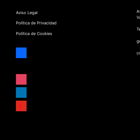
A
Aviso Legal
V
Política de Privacidad
T
Política de Cookies
g
facebook
c
x
instagram
linkedin
youtube