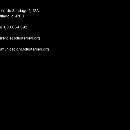
trio de Santiago 1, 3ºA
alladolid 47001
el. 603 654 092
erencia@clustersivi.org
omunicacion@clustersivi.org