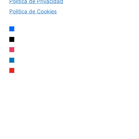
Política de Privacidad
Política de Cookies
facebook
x
instagram
linkedin
youtube