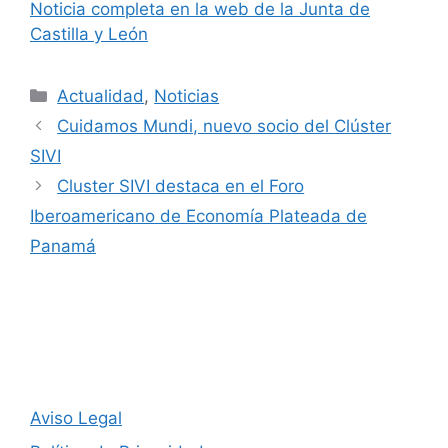
Noticia completa en la web de la Junta de
Castilla y León
Categorías
Actualidad
,
Noticias
Cuidamos Mundi, nuevo socio del Clúster
SIVI
Cluster SIVI destaca en el Foro
Iberoamericano de Economía Plateada de
Panamá
Aviso Legal