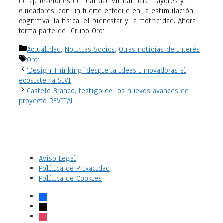
de aplicaciones de realidad virtual para mayores y
cuidadores, con un fuerte enfoque en la estimulación
cognitiva, la física, el bienestar y la motricidad. Ahora
forma parte del Grupo Oroi.
Categorías
Actualidad
,
Noticias Socios
,
Otras noticias de interés
Etiquetas
Oroi
‘Design Thinking’ despierta ideas innovadoras al
ecosistema SIVI
Castelo Branco, testigo de los nuevos avances del
proyecto REVITAL
Aviso Legal
Política de Privacidad
Política de Cookies
facebook
x
instagram