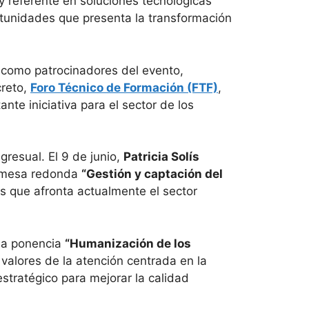
 y referente en soluciones tecnológicas
rtunidades que presenta la transformación
s como patrocinadores del evento,
creto,
Foro Técnico de Formación (FTF)
,
te iniciativa para el sector de los
resual. El 9 de junio,
Patricia Solís
a mesa redonda
“Gestión y captación del
s que afronta actualmente el sector
 la ponencia
“Humanización de los
 valores de la atención centrada en la
stratégico para mejorar la calidad