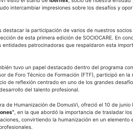
IVI visitó el stand de
Ibernex
, socio de nuestra entidad
 pudo intercambiar impresiones sobre los desafíos y opo
 destacar la participación de varios de nuestros socio
oyección de esta primera edición de SOCIOCARE. En con
 entidades patrocinadoras que respaldaron esta importan
ambién tuvo un papel destacado dentro del programa cong
or de Foro Técnico de Formación (FTF), participó en l
cio de reflexión centrado en uno de los grandes desafío
 desarrollo del talento profesional.
ora de Humanización de DomusVi, ofreció el 10 de junio
iones”
, en la que abordó la importancia de trasladar los
izaciones, convirtiendo la humanización en un elemento e
 profesionales.