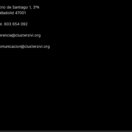
trio de Santiago 1, 3ºA
alladolid 47001
el. 603 654 092
erencia@clustersivi.org
omunicacion@clustersivi.org