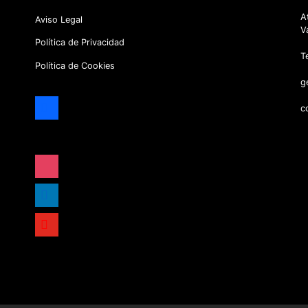
A
Aviso Legal
V
Política de Privacidad
T
Política de Cookies
g
facebook
c
x
instagram
linkedin
youtube