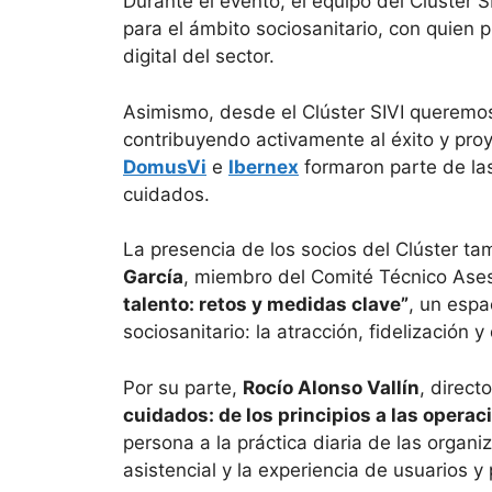
Durante el evento, el equipo del Clúster S
para el ámbito sociosanitario, con quien
digital del sector.
Asimismo, desde el Clúster SIVI queremos
contribuyendo activamente al éxito y pr
DomusVi
e
Ibernex
formaron parte de las
cuidados.
La presencia de los socios del Clúster t
García
, miembro del Comité Técnico Ases
talento: retos y medidas clave”
, un espa
sociosanitario: la atracción, fidelización y
Por su parte,
Rocío Alonso Vallín
, direct
cuidados: de los principios a las operac
persona a la práctica diaria de las organ
asistencial y la experiencia de usuarios y